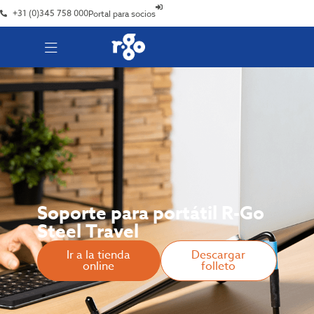
+31 (0)345 758 000
Portal para socios
Soporte para portátil R-Go
Steel Travel
Ir a la tienda
Descargar
online
folleto