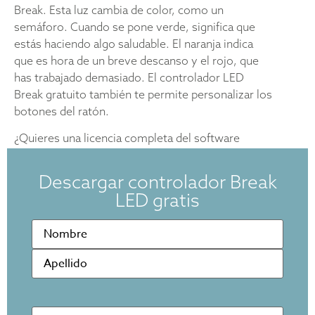
Break. Esta luz cambia de color, como un
semáforo. Cuando se pone verde, significa que
estás haciendo algo saludable. El naranja indica
que es hora de un breve descanso y el rojo, que
has trabajado demasiado. El controlador LED
Break gratuito también te permite personalizar los
botones del ratón.
¿Quieres una licencia completa del software
Break, que te permite personalizar tus descansos,
usar el Sit-Stand Coach y el Fit Coach? Visita la
Descargar controlador Break
página del software Break para obtener más
LED gratis
información sobre todas sus funciones.
Naam
(Vereist)
Ir a la página del software Break
Dirección