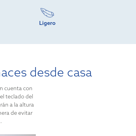
Ligero
 haces desde casa
ién cuenta con
l teclado del
án a la altura
era de evitar
.