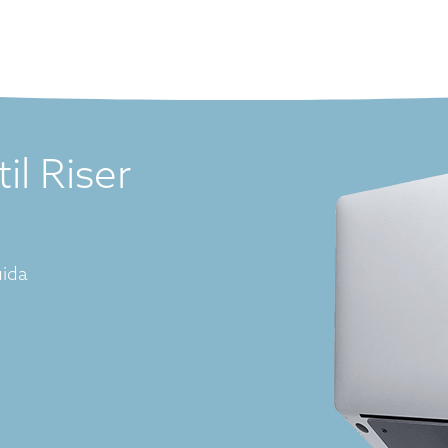
il Riser
uida